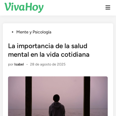
Saltar
Men
al
prin
contenido
Publicado
Mente y Psicología
en
La importancia de la salud
mental en la vida cotidiana
por
Isabel
•
28 de agosto de 2025