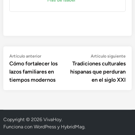
Más de Isabel
Navegación
Artículo
Artí
Artículo anterior
Artículo siguiente
anterior:
sigu
Cómo fortalecer los
Tradiciones culturales
de
lazos familiares en
hispanas que perduran
entradas
tiempos modernos
en el siglo XXI
Copyright © 2026
VivaHoy
.
Funciona con
WordPress
y
HybridMag
.