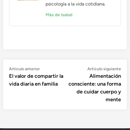
psicología a la vida cotidiana.
Más de Isabel
Navegación
Artículo
Artí
Artículo anterior
Artículo siguiente
anterior:
sigu
El valor de compartir la
Alimentación
de
vida diaria en familia
consciente: una forma
entradas
de cuidar cuerpo y
mente