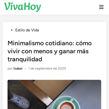
Saltar
Men
al
prin
contenido
Publicado
Estilo de Vida
en
Minimalismo cotidiano: cómo
vivir con menos y ganar más
tranquilidad
por
Isabel
•
1 de septiembre de 2025