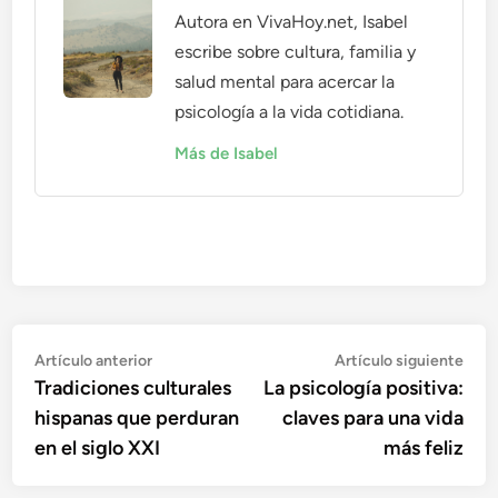
Autora en VivaHoy.net, Isabel
escribe sobre cultura, familia y
salud mental para acercar la
psicología a la vida cotidiana.
Más de Isabel
Navegación
Artículo
Artí
Artículo anterior
Artículo siguiente
anterior:
sigu
Tradiciones culturales
La psicología positiva:
de
hispanas que perduran
claves para una vida
entradas
en el siglo XXI
más feliz