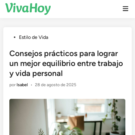
Saltar
Men
al
prin
contenido
Publicado
Estilo de Vida
en
Consejos prácticos para lograr
un mejor equilibrio entre trabajo
y vida personal
por
Isabel
•
28 de agosto de 2025